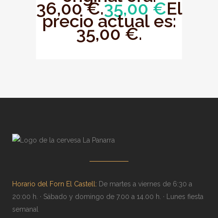
36,00 €.
35,00
€
El
precio actual es:
35,00 €.
Horario del Forn El Castell:
De martes a viernes de 6:30 a
20:00 h. · Sábado y domingo de 7.00 a 14.00 h. · Lunes fiesta
semanal