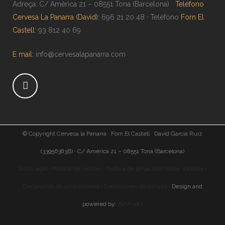
Adreça: C/ Amèrica 21 – 08551 Tona (Barcelona)
Teléfono
Cervesa La Panarra (David):
696 21 20 48 · Teléfono
Forn El
Castell:
93 812 40 69
E mail:
info@cervesalapanarra.com
© Copyright Cervesa la Panarra · Forn El Castell · David Garcia Ruiz
(33956383B) · C/ Amèrica 21 – 08551 Tona (Barcelona)
Aviso legal
·
Política de cookies
·
Política de privacidad redes sociales
·
Declaración de accesibilidad
·
Condiciones de compra
· Design and
powered by:
BitWorks