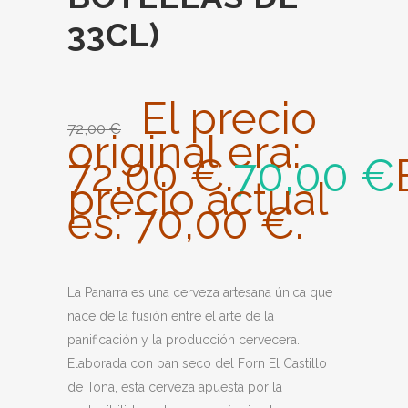
33CL)
El precio
72,00
€
original era:
72,00 €.
70,00
€
precio actual
es: 70,00 €.
La Panarra es una cerveza artesana única que
nace de la fusión entre el arte de la
panificación y la producción cervecera.
Elaborada con pan seco del Forn El Castillo
de Tona, esta cerveza apuesta por la